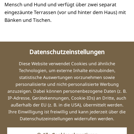
Mensch und Hund und verfügt über zwei separat
eingezäunte Terrassen (vor und hinter dem Haus) mit
Bänken und Tischen.
INKLUSIVLEISTUNGEN
Datenschutzeinstellungen
Jede Wohnung ist bei der Anreise mit Bettwäsche,
Handtüchern, Wolldecken, Zierkissen, WLAN und
Diese Website verwendet Cookies und ähnliche
einem Parkplatz ausgestattet.
Technologien, um externe Inhalte einzubinden,
statistische Auswertungen vorzunehmen sowie
AUSSTATTUNG
personalisierte und nicht-personalisierte Werbung
anzuzeigen. Dabei können personenbezogene Daten (z. B.
IP-Adresse, Gerätekennungen, Cookie-IDs) an Dritte, auch
Alle Türen in der Wohnung sind Schiebetüren
außerhalb der EU (z. B. in die USA), übermittelt werden.
Schlafzimmer mit Doppelbett (180x200cm),
Ihre Einwilligung ist freiwillig und kann jederzeit über die
orthopädische Hundematratze, Kleiderschrank,
Datenschutzeinstellungen widerrufen werden.
Reinigungsmittelschrank, Staubsauger,
Wäscheständer