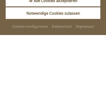
🍪 Alle Cookies akzeptieren
Offener Wohnbereich mit Ecksofa
(Schlaffunktion, Liegefläche ca. 140x200cm), TV
Notwendige Cookies zulassen
mit Internetzugang, Hundebett mit erhöhtem
Gestell und -orthopädischer Hundematratze
Cookies konfigurieren
Datenschutz
Impressum
Küche mit Backofen, 2er Ceranfeld,
Geschirrspüler, Kühlschrank mit Gefrierfach,
Filterkaffeemaschine, Wasserkocher, Toaster,
Geschirr und Besteck, Töpfe und Pfanne
Essbereich mit Sitzmöglichkeiten für 4 Personen
Badezimmer mit Fenster, ebenerdiger Dusche,
WC, Waschbecken, großem Spiegel, Ablage, Föhn,
Handtuchheizkörper und Fußbodenheizung
Pinnwand mit Infomaterial
Näpfe, Napfunterlage, Kotbeutel und Leckerlies
Auf Anfrage stellen wir extra Ausstattung bereit:
zusätzliche Näpfe, Matratzentopper,
Kinderbetten, Hochstühle, Toilettensitzerhöhung,